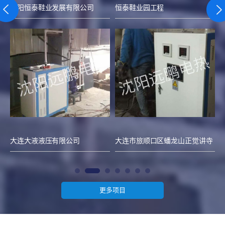
沈阳恒泰鞋业发展有限公司
恒泰鞋业园工程
大连大液液压有限公司
大连市旅顺口区蟠龙山正觉讲寺
更多项目