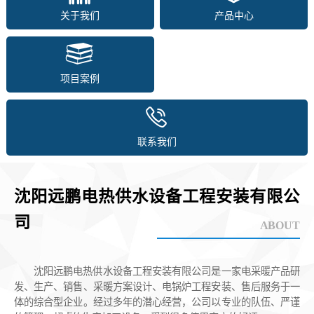
关于我们
产品中心
项目案例
联系我们
沈阳远鹏电热供水设备工程安装有限公
司
ABOUT
沈阳远鹏电热供水设备工程安装有限公司是一家电采暖产品研
发、生产、销售、采暖方案设计、电锅炉工程安装、售后服务于一
体的综合型企业。经过多年的潜心经营，公司以专业的队伍、严谨