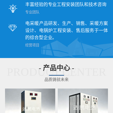
丰富经验的专业工程安装团队和技术咨询
专业团队
电采暖产品研发、生产、销售、采暖方案
设计、电锅炉工程安装、售后服务于一体
的综合型企业。
经营项目
- 产品中心 -
PRODUCT CENTER
品质铸就未来