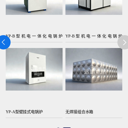
炉
YP-B型机电一体化电锅炉
YP-B型机电一体化电锅炉
（90KW-150KW）
（180KW-1600KW）
YP-A型壁挂式电锅炉
无焊接组合水箱