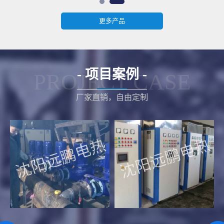
更多产品
- 项目案例 -
PROJECT CASE
厂家直销，自由定制