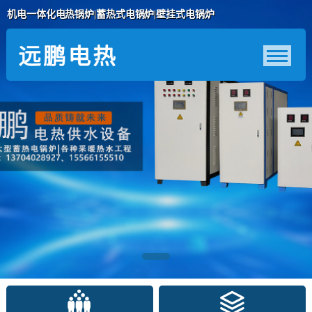
机电一体化电热锅炉|蓄热式电锅炉|壁挂式电锅炉