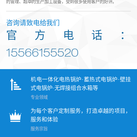
的管理、超卓的生产加工设备，受到很多使用客户的好评。
咨询请致电给我们
官方电话：
15566155520
机电一体化电热锅炉·蓄热式电锅炉·壁挂
式电锅炉·无焊接组合水箱等
专业领域
为每个客户定制服务，打造卓越的项目，
服务和体验
服务宗旨