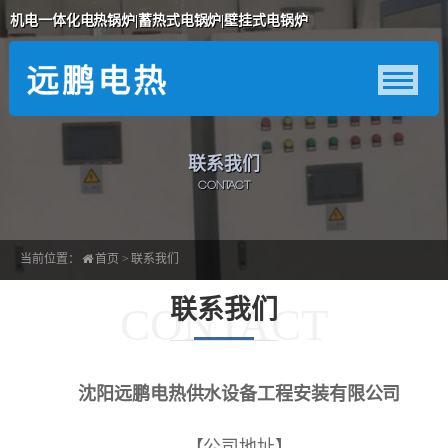
机电一体化电热锅炉|蓄热式电锅炉|壁挂式电锅炉
联系我们
CONTACT
当前位置：
首页
>
联系我们
联系我们
CONTACT
沈阳远鹏电热供水设备工程安装有限公司
【公司地址】