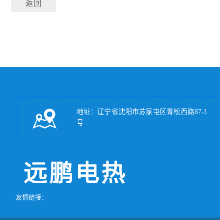
返回
地址：辽宁省沈阳市苏家屯区青松西路87-3
号
友情链接：
深
圳