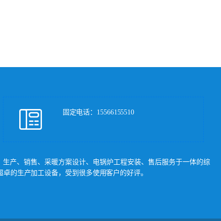
固定电话：15566155510
生产、销售、采暖方案设计、电锅炉工程安装、售后服务于一体的综
超卓的生产加工设备，受到很多使用客户的好评。