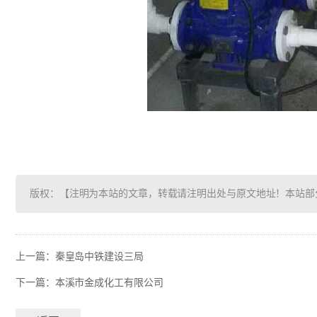
版权：【注明为本站的文章，转载请注明出处与原文地址！本站部
上一篇：
秦皇岛中铁建设三局
下一篇：
本溪市金成化工有限公司