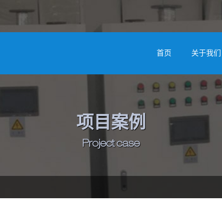
首页
关于我们
项目案例
Project case