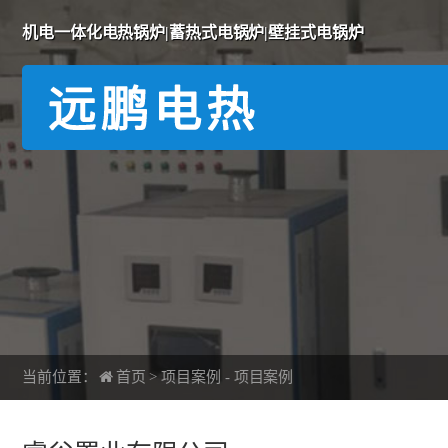
机电一体化电热锅炉|蓄热式电锅炉|壁挂式电锅炉
当前位置：
首页
>
项目案例
-
项目案例